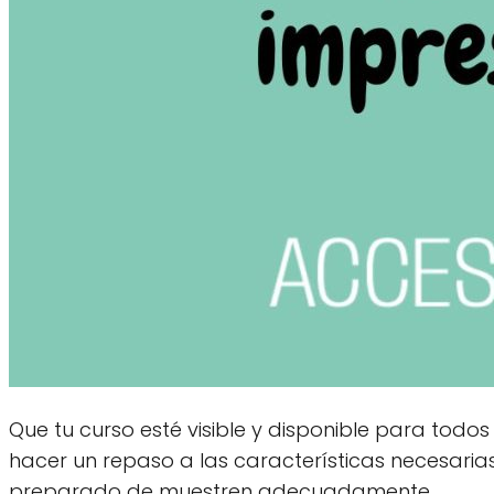
Que tu curso esté visible y disponible para tod
hacer un repaso a las características necesari
preparado de muestren adecuadamente.