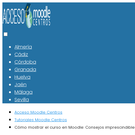
Almería
Cádiz
Córdoba
Granada
Huelva
Jaén
Málaga
Sevilla
Acceso Moodle Centros
Tutoriales Moodle Centros
Cómo mostrar el curso en Moodle: Consejos imprescindible