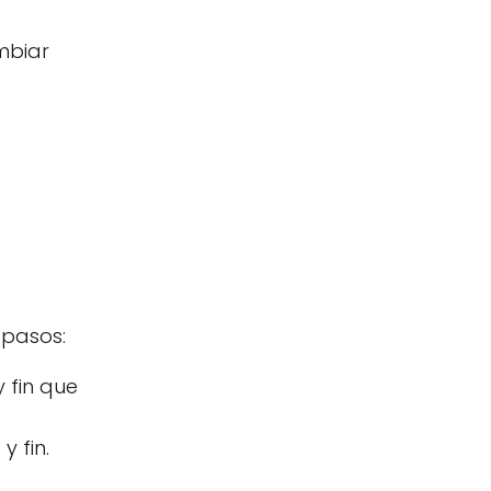
mbiar
 pasos:
y fin que
y fin.