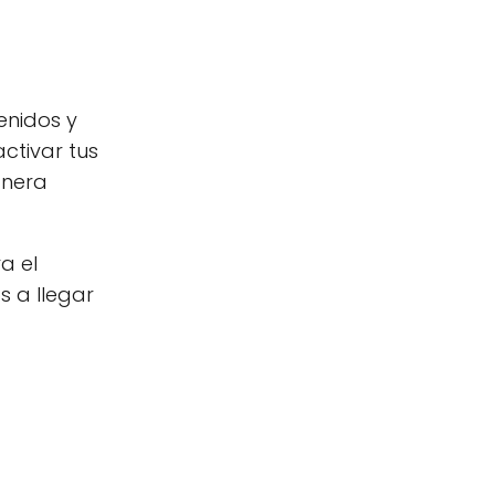
enidos y
ctivar tus
anera
a el
 a llegar