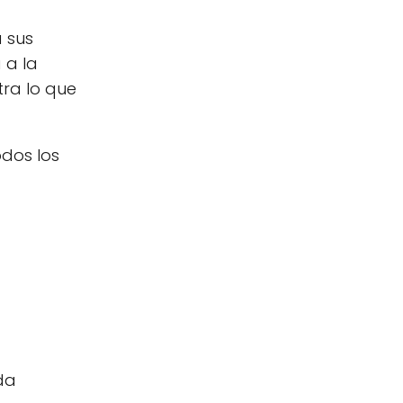
 sus
 a la
ra lo que
odos los
eda