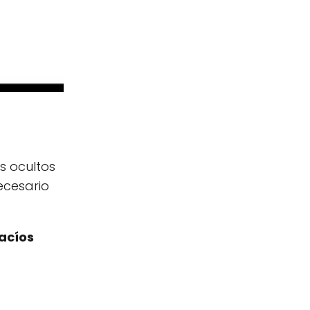
s ocultos
ecesario
acíos