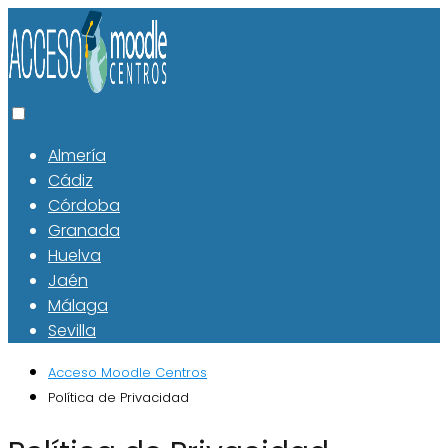
Almería
Cádiz
Córdoba
Granada
Huelva
Jaén
Málaga
Sevilla
Acceso Moodle Centros
Política de Privacidad