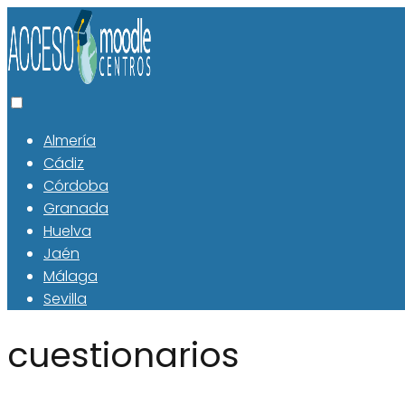
Almería
Cádiz
Córdoba
Granada
Huelva
Jaén
Málaga
Sevilla
cuestionarios