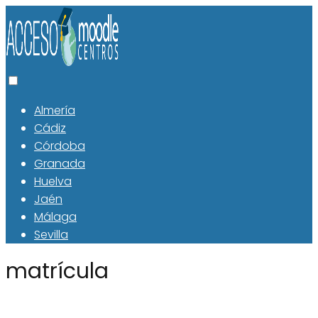
Almería
Cádiz
Córdoba
Granada
Huelva
Jaén
Málaga
Sevilla
matrícula