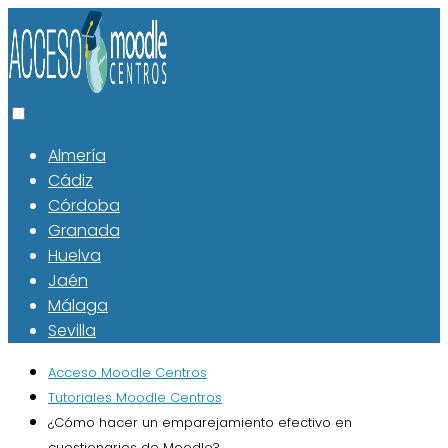
Almería
Cádiz
Córdoba
Granada
Huelva
Jaén
Málaga
Sevilla
Acceso Moodle Centros
Tutoriales Moodle Centros
¿Cómo hacer un emparejamiento efectivo en
cuestionarios de Moodle?