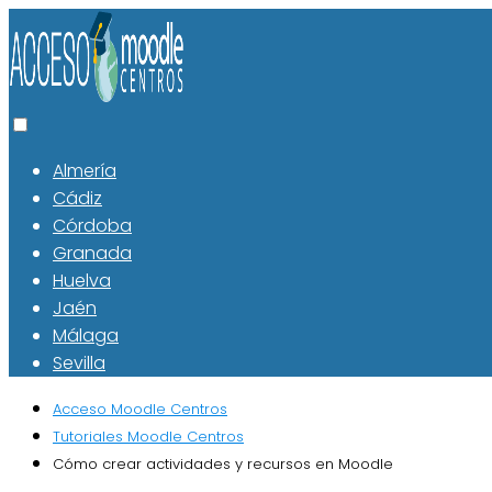
Almería
Cádiz
Córdoba
Granada
Huelva
Jaén
Málaga
Sevilla
Acceso Moodle Centros
Tutoriales Moodle Centros
Cómo crear actividades y recursos en Moodle