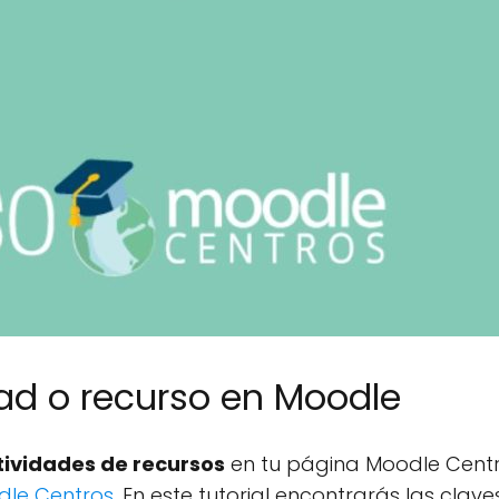
dad o recurso en Moodle
tividades de recursos
en tu página Moodle Centr
dle Centros
. En este tutorial encontrarás las clav