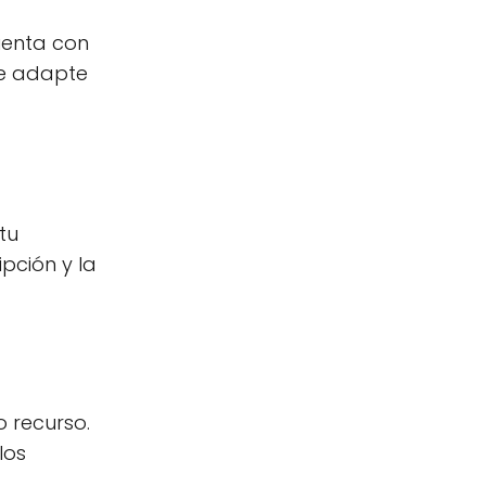
uenta con
se adapte
tu
pción y la
 recurso.
los