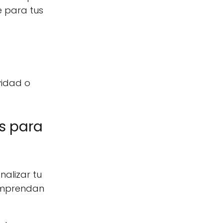
le para tus
vidad o
s para
nalizar tu
comprendan