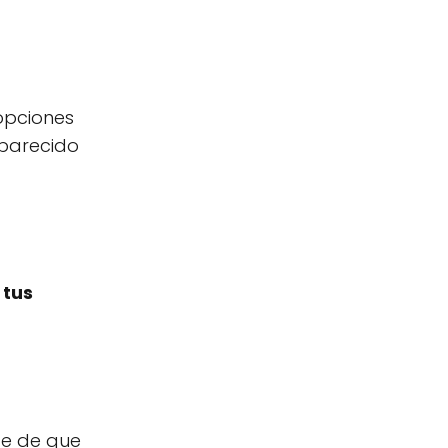
opciones
 parecido
 tus
te de que