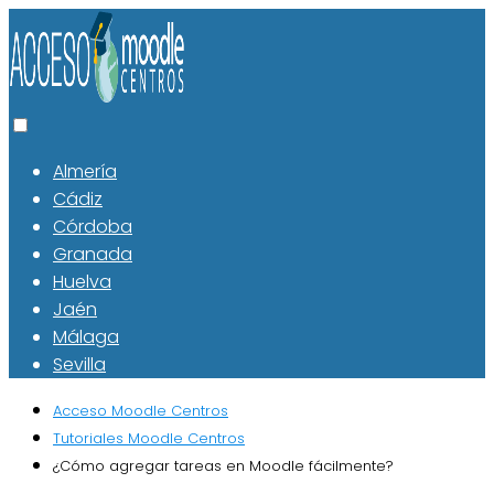
Almería
Cádiz
Córdoba
Granada
Huelva
Jaén
Málaga
Sevilla
Acceso Moodle Centros
Tutoriales Moodle Centros
¿Cómo agregar tareas en Moodle fácilmente?