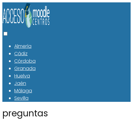
Almería
Cádiz
Córdoba
Granada
Huelva
Jaén
Málaga
Sevilla
preguntas