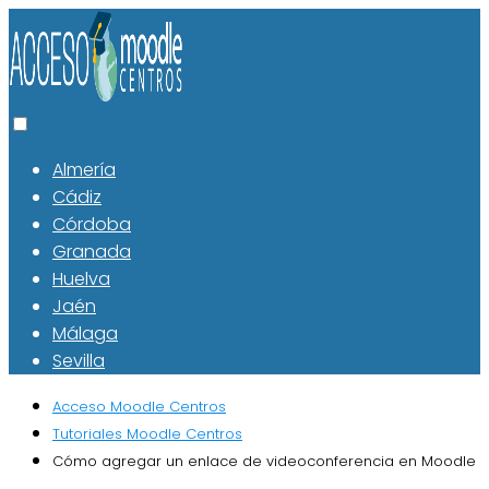
Almería
Cádiz
Córdoba
Granada
Huelva
Jaén
Málaga
Sevilla
Acceso Moodle Centros
Tutoriales Moodle Centros
Cómo agregar un enlace de videoconferencia en Moodle